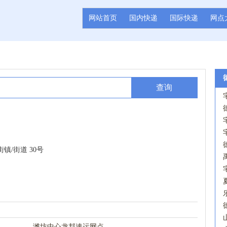
网站首页
国内快递
国际快递
网点
查询
镇/街道 30号
潍坊中心龙邦速运网点