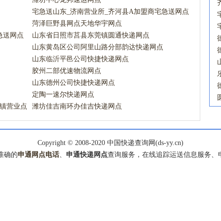
宅急送山东_济南营业所_齐河县A加盟商宅急送网点
菏泽巨野县网点天地华宇网点
急送网点
山东省日照市莒县东莞镇圆通快递网点
山东黄岛区公司阿里山路分部韵达快递网点
山东临沂平邑公司快捷快递网点
胶州二部优速物流网点
山东德州公司快捷快递网点
定陶一速尔快递网点
乡镇营业点
潍坊佳吉南环办佳吉快递网点
Copyright © 2008-2020 中国快递查询网(ds-yy.cn)
准确的
申通网点电话
、
申通快递网点
查询服务，在线追踪运送信息服务、申