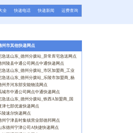
大全
快递电话
快递新闻
运费查询
德州市其他快递网点
宅急送山东_德州分拨站_异常库宅急送网点
德州陵县中通公司网点中通快递网点
宅急送山东_德州分拨站_市区加盟商_工业
园营业点宅急送网点
宅急送山东_德州分拨站_乐陵市加盟商_杨
安镇营业点宅急送网点
德州齐河东部安能物流网点
禹城市中通公司网点中通快递网点
宅急送山东_德州分拨站_铁西A加盟商_国
棉营业点宅急送网点
夏津七部优速快递网点
乐陵速尔快递网点
德州宁津县时集镇营业部德邦网点
山东德州宁津公司A快捷快递网点