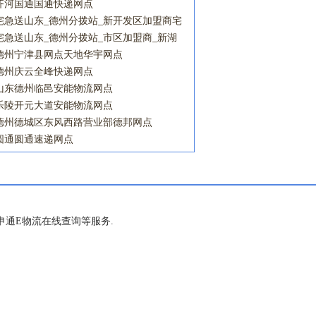
齐河国通国通快递网点
宅急送山东_德州分拨站_新开发区加盟商宅
急送网点
宅急送山东_德州分拨站_市区加盟商_新湖
南营业点宅急送网点
德州宁津县网点天地华宇网点
德州庆云全峰快递网点
山东德州临邑安能物流网点
乐陵开元大道安能物流网点
德州德城区东风西路营业部德邦网点
圆通圆通速递网点
通E物流在线查询等服务.