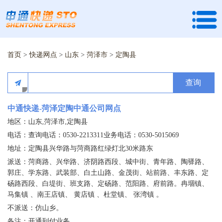
首页
>
快递网点
>
山东
>
菏泽市
>
定陶县
查询
中通快递-菏泽定陶中通公司网点
地区：山东,菏泽市,定陶县
电话：查询电话：0530-2213311业务电话：0530-5015069
地址：定陶县兴华路与菏商路红绿灯北30米路东
派送：菏商路、兴华路、济阴路西段、城中街、青年路、陶驿路、
郭庄、学东路、武装部、白土山路、金茂街、站前路、丰东路、定
砀路西段、白堤街、班支路、定砀路、范阳路、府前路。冉堌镇、
马集镇 、南王店镇、 黄店镇 、杜堂镇、 张湾镇 。
不派送：仿山乡。
备注：开通到付业务