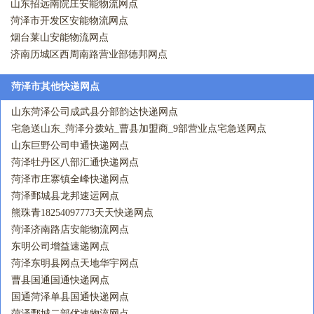
山东招远南院庄安能物流网点
菏泽市开发区安能物流网点
烟台莱山安能物流网点
济南历城区西周南路营业部德邦网点
菏泽市其他快递网点
山东菏泽公司成武县分部韵达快递网点
宅急送山东_菏泽分拨站_曹县加盟商_9部营业点宅急送网点
山东巨野公司申通快递网点
菏泽牡丹区八部汇通快递网点
菏泽市庄寨镇全峰快递网点
菏泽鄄城县龙邦速运网点
熊珠青18254097773天天快递网点
菏泽济南路店安能物流网点
东明公司增益速递网点
菏泽东明县网点天地华宇网点
曹县国通国通快递网点
国通菏泽单县国通快递网点
菏泽鄄城二部优速物流网点