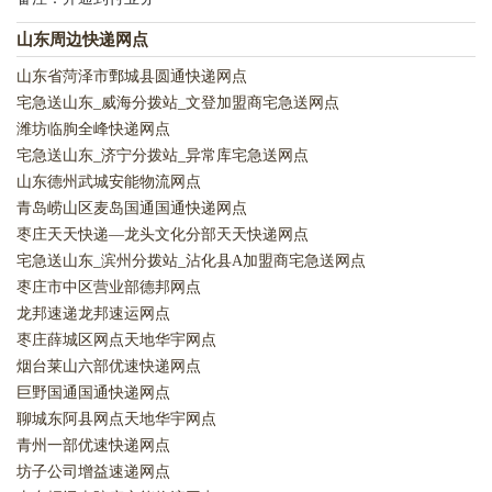
山东周边快递网点
山东省菏泽市鄄城县圆通快递网点
宅急送山东_威海分拨站_文登加盟商宅急送网点
潍坊临朐全峰快递网点
宅急送山东_济宁分拨站_异常库宅急送网点
山东德州武城安能物流网点
青岛崂山区麦岛国通国通快递网点
枣庄天天快递—龙头文化分部天天快递网点
宅急送山东_滨州分拨站_沾化县A加盟商宅急送网点
枣庄市中区营业部德邦网点
龙邦速递龙邦速运网点
枣庄薛城区网点天地华宇网点
烟台莱山六部优速快递网点
巨野国通国通快递网点
聊城东阿县网点天地华宇网点
青州一部优速快递网点
坊子公司增益速递网点