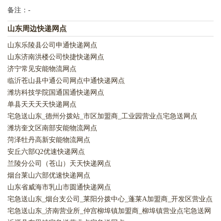
备注：-
山东周边快递网点
山东乐陵县公司申通快递网点
山东济南洪楼公司快捷快递网点
济宁常见安能物流网点
临沂苍山县中通公司网点中通快递网点
潍坊科技学院国通国通快递网点
单县天天天天快递网点
宅急送山东_德州分拨站_市区加盟商_工业园营业点宅急送网点
潍坊奎文区南部安能物流网点
菏泽牡丹高新安能物流网点
安丘六部Q2优速快递网点
兰陵分公司（苍山）天天快递网点
烟台莱山六部优速快递网点
山东省威海市乳山市圆通快递网点
宅急送山东_烟台支公司_莱阳分拨中心_蓬莱A加盟商_开发区营业点
宅急送网点
宅急送山东_济南营业所_仲宫柳埠镇加盟商_柳埠镇营业点宅急送网