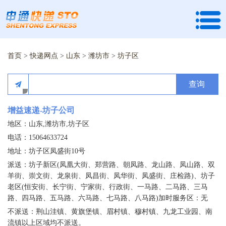
首页
>
快递网点
>
山东
>
潍坊市
>
坊子区
查询
增益速递-坊子公司
地区：山东,潍坊市,坊子区
电话：15064633724
地址：坊子区凤盛街10号
派送：坊子新区(凤凰大街、郑营路、朝凤路、龙山路、凤山路、双
羊街、崇文街、龙泉街、凤昌街、凤华街、凤盛街、庄检路)、坊子
老区(恒安街、长宁街、宁家街、行政街、一马路、二马路、三马
路、四马路、五马路、六马路、七马路、八马路)加时服务区：无
不派送：荆山洼镇、黄旗堡镇、眉村镇、穆村镇、九龙工业园、南
流镇以上区域均不派送。