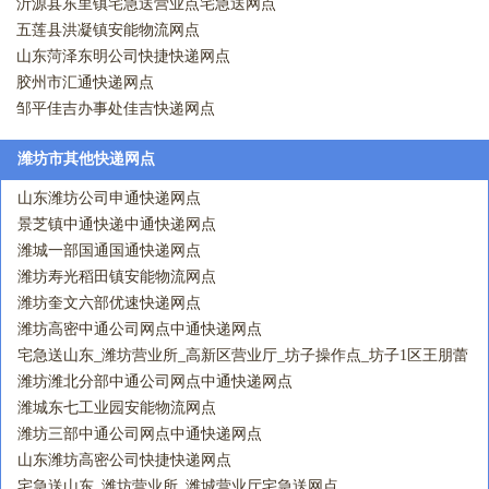
点
沂源县东里镇宅急送营业点宅急送网点
五莲县洪凝镇安能物流网点
山东菏泽东明公司快捷快递网点
胶州市汇通快递网点
邹平佳吉办事处佳吉快递网点
潍坊市其他快递网点
山东潍坊公司申通快递网点
景芝镇中通快递中通快递网点
潍城一部国通国通快递网点
潍坊寿光稻田镇安能物流网点
潍坊奎文六部优速快递网点
潍坊高密中通公司网点中通快递网点
宅急送山东_潍坊营业所_高新区营业厅_坊子操作点_坊子1区王朋蕾
204534宅急送网点
潍坊潍北分部中通公司网点中通快递网点
潍城东七工业园安能物流网点
潍坊三部中通公司网点中通快递网点
山东潍坊高密公司快捷快递网点
宅急送山东_潍坊营业所_潍城营业厅宅急送网点