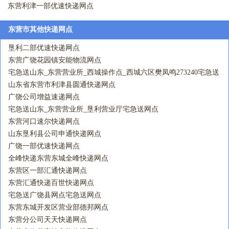
东营利津一部优速快递网点
东营市其他快递网点
垦利二部优速快递网点
东营广饶花园镇安能物流网点
宅急送山东_东营营业所_西城操作点_西城六区樊凤鸣273240宅急送
网点
山东省东营市利津县圆通快递网点
广饶公司增益速递网点
宅急送山东_东营营业所_垦利营业厅宅急送网点
东营河口速尔快递网点
山东垦利县公司申通快递网点
广饶一部优速快递网点
全峰快递东营东城全峰快递网点
东营区一部汇通快递网点
东营汇通快递百世快递网点
宅急送广饶县网点宅急送网点
东营东城开发区营业部德邦网点
东营分公司天天快递网点