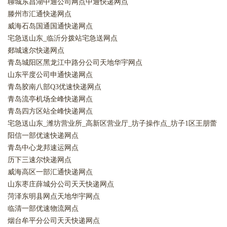
聊城东昌湖中通公司网点中通快递网点
滕州市汇通快递网点
威海石岛国通国通快递网点
宅急送山东_临沂分拨站宅急送网点
郯城速尔快递网点
青岛城阳区黑龙江中路分公司天地华宇网点
山东平度公司申通快递网点
青岛胶南八部Q3优速快递网点
青岛流亭机场全峰快递网点
青岛四方区站全峰快递网点
宅急送山东_潍坊营业所_高新区营业厅_坊子操作点_坊子1区王朋蕾
204534宅急送网点
阳信一部优速快递网点
青岛中心龙邦速运网点
历下三速尔快递网点
威海高区一部汇通快递网点
山东枣庄薛城分公司天天快递网点
菏泽东明县网点天地华宇网点
临清一部优速物流网点
烟台牟平分公司天天快递网点