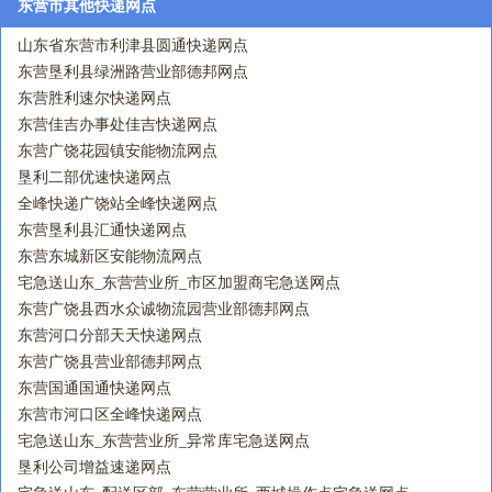
东营市其他快递网点
山东省东营市利津县圆通快递网点
东营垦利县绿洲路营业部德邦网点
东营胜利速尔快递网点
东营佳吉办事处佳吉快递网点
东营广饶花园镇安能物流网点
垦利二部优速快递网点
全峰快递广饶站全峰快递网点
东营垦利县汇通快递网点
东营东城新区安能物流网点
宅急送山东_东营营业所_市区加盟商宅急送网点
东营广饶县西水众诚物流园营业部德邦网点
东营河口分部天天快递网点
东营广饶县营业部德邦网点
东营国通国通快递网点
东营市河口区全峰快递网点
宅急送山东_东营营业所_异常库宅急送网点
垦利公司增益速递网点