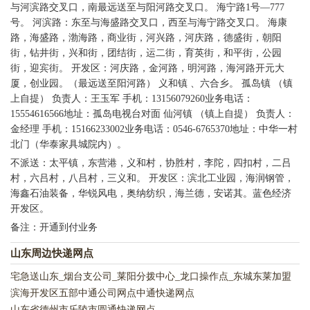
与河滨路交叉口，南最远送至与阳河路交叉口。 海宁路1号—777
号。 河滨路：东至与海盛路交叉口，西至与海宁路交叉口。 海康
路，海盛路，渤海路，商业街，河兴路，河庆路，德盛街，朝阳
街，钻井街，兴和街，团结街，运二街，育英街，和平街，公园
街，迎宾街。 开发区：河庆路，金河路，明河路，海河路开元大
厦，创业园。（最远送至阳河路） 义和镇 、六合乡。 孤岛镇 （镇
上自提） 负责人：王玉军 手机：13156079260业务电话：
15554616566地址：孤岛电视台对面 仙河镇 （镇上自提） 负责人：
金经理 手机：15166233002业务电话：0546-6765370地址：中华一村
北门（华泰家具城院内）。
不派送：太平镇，东营港，义和村，协胜村，李陀，四扣村，二吕
村，六吕村，八吕村，三义和。 开发区：滨北工业园，海润钢管，
海鑫石油装备，华锐风电，奥纳纺织，海兰德，安诺其。蓝色经济
开发区。
备注：开通到付业务
山东周边快递网点
宅急送山东_烟台支公司_莱阳分拨中心_龙口操作点_东城东莱加盟
商宅急送网点
滨海开发区五部中通公司网点中通快递网点
山东省德州市乐陵市圆通快递网点