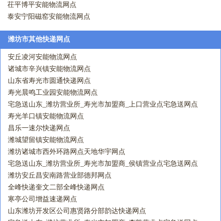
茌平博平安能物流网点
泰安宁阳磁窑安能物流网点
潍坊市其他快递网点
安丘凌河安能物流网点
诸城市辛兴镇安能物流网点
山东省寿光市圆通快递网点
寿光晨鸣工业园安能物流网点
宅急送山东_潍坊营业所_寿光市加盟商_上口营业点宅急送网点
寿光羊口镇安能物流网点
昌乐一速尔快递网点
潍城望留镇安能物流网点
潍坊诸城市西外环路网点天地华宇网点
宅急送山东_潍坊营业所_寿光市加盟商_侯镇营业点宅急送网点
潍坊安丘昌安南路营业部德邦网点
全峰快递奎文二部全峰快递网点
寒亭公司增益速递网点
山东潍坊开发区公司惠贤路分部韵达快递网点