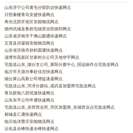
山东济宁公司黄屯分部韵达快递网点
日照秦楼青岛安捷快递网点
寿光北部开发区安能物流网点
德州武城县鲁权屯镇营业部德邦网点
山东省济南市千佛山圆通快递网点
五莲县洪凝镇安能物流网点
山东省济南市孙村圆通快递网点
淄博市高新区甘家村分公司天地华宇网点
宅急送山东_烟台支公司_莱阳分拨中心_招远操作点宅急送网点
临沂市天源办事处佳吉快递网点
烟台莱山高新公司增益速递网点
宅急送山东_菏泽分拨站_成武县加盟商宅急送网点
青岛胶南八部优速快递网点
山东东平公司申通快递网点
宅急送山东_东营营业所_市区加盟商_东城营业点宅急送网点
郯城县汇通快递网点
临沂临沭曹庄安能物流网点
沾化县全峰快递全峰快递网点