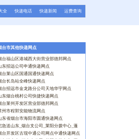
大全
快递电话
快递新闻
运费查询
烟台市其他快递网点
烟台福山区港城西大街营业部德邦网点
山东招远公司申通快递网点
烟台莱山区国通国通快递网点
烟台长岛站全峰快递网点
烟台招远市金龙路分公司天地华宇网点
山东烟台桃村公司快捷快递网点
烟台莱州开发区营业部德邦网点
莱州市程郭安能物流网点
山东省烟台市海阳市圆通快递网点
宅急送山东_烟台支公司_莱阳分拨中心_蓬
莱A加盟商_开发区营业点宅急送网点
烟台开发区古现中通公司网点中通快递网点