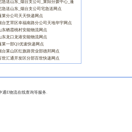
宅急送山东_烟台支公司_莱阳分拨中心_蓬
莱A加盟商_市中区营业点宅急送网点
宅急送山东_烟台支公司宅急送网点
蓬莱分公司天天快递网点
烟台芝罘区幸福南路分公司天地华宇网点
山东栖霞桃村安能物流网点
山东龙口龙港安能物流网点
蓬莱一部Q1优速快递网点
烟台莱山区红旗路营业部德邦网点
百世汇通开发区分部百世快递网点
通E物流在线查询等服务.