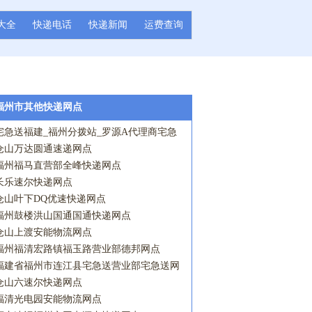
大全
快递电话
快递新闻
运费查询
福州市其他快递网点
宅急送福建_福州分拨站_罗源A代理商宅急
送网点
仓山万达圆通速递网点
福州福马直营部全峰快递网点
长乐速尔快递网点
仓山叶下DQ优速快递网点
福州鼓楼洪山国通国通快递网点
仓山上渡安能物流网点
福州福清宏路镇福玉路营业部德邦网点
福建省福州市连江县宅急送营业部宅急送网
点
仓山六速尔快递网点
福清光电园安能物流网点