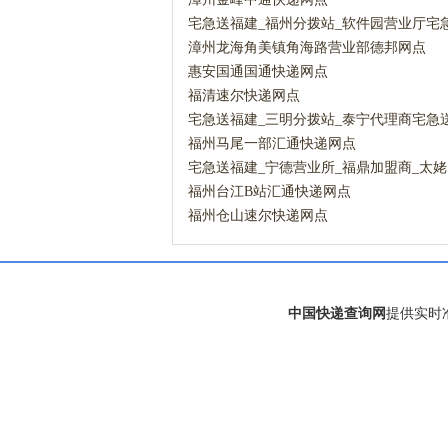
宅急送福建_福州分拨站_软件园营业厅宅
漳州龙海角美镇角海路营业部德邦网点
惠安国通国通快递网点
福清速尔快递网点
宅急送福建_三明分拨站_泰宁代理商宅急
福州马尾一部汇通快递网点
宅急送福建_宁德营业所_福鼎加盟商_太
宅急送网点
福州台江B站汇通快递网点
福州仓山速尔快递网点
中国快递查询网
提供实时