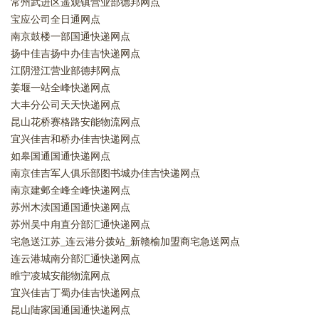
常州武进区遥观镇营业部德邦网点
宝应公司全日通网点
南京鼓楼一部国通快递网点
扬中佳吉扬中办佳吉快递网点
江阴澄江营业部德邦网点
姜堰一站全峰快递网点
大丰分公司天天快递网点
昆山花桥赛格路安能物流网点
宜兴佳吉和桥办佳吉快递网点
如皋国通国通快递网点
南京佳吉军人俱乐部图书城办佳吉快递网点
南京建邺全峰全峰快递网点
苏州木渎国通国通快递网点
苏州吴中甪直分部汇通快递网点
宅急送江苏_连云港分拨站_新赣榆加盟商宅急送网点
连云港城南分部汇通快递网点
睢宁凌城安能物流网点
宜兴佳吉丁蜀办佳吉快递网点
昆山陆家国通国通快递网点