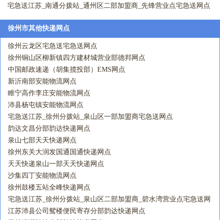
宅急送江苏_南通分拨站_通州区二部加盟商_先锋营业点宅急送网点
徐州市其他快递网点
徐州云龙区宅急送宅急送网点
徐州铜山区柳新镇四方建材城营业部德邦网点
中国邮政速递（胡集揽投部）EMS网点
新沂南部安能物流网点
睢宁高作李庄安能物流网点
沛县杨屯镇安能物流网点
宅急送江苏_徐州分拨站_泉山区一部加盟商宅急送网点
韵达文昌分部韵达快递网点
泉山七部天天快递网点
徐州东关大润发国通国通快递网点
天天快递泉山一部天天快递网点
沙集四丁安能物流网点
徐州鼓楼五站全峰快递网点
宅急送江苏_徐州分拨站_泉山区二部加盟商_碧水湾营业点宅急送网
点
江苏沛县公司鸳楼便民寄存分部韵达快递网点