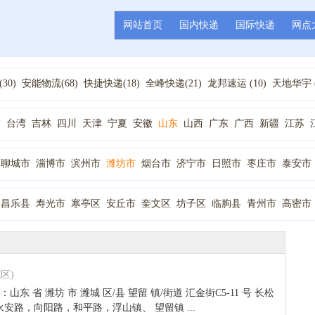
网站首页
国内快递
国际快递
网点
30)
安能物流(68)
快捷快递(18)
全峰快递(21)
龙邦速运 (10)
天地华宇 (
7)
韵达快递(4)
德邦物流(32)
顺丰快递(7)
天天快递(12)
百世汇通快递(
11)
新邦物流(1)
百世快运(2)
京
台湾
吉林
四川
天津
宁夏
安徽
山东
山西
广东
广西
新疆
江苏
辽宁
重庆
陕西
青海
黑龙江
聊城市
淄博市
滨州市
潍坊市
烟台市
济宁市
日照市
枣庄市
泰安市
昌乐县
寿光市
寒亭区
安丘市
奎文区
坊子区
临朐县
青州市
高密市
区)
 地址：山东 省 潍坊 市 潍城 区/县 望留 镇/街道 汇金街C5-11 号 长松
路，向阳路，和平路，浮山镇、 望留镇 ...