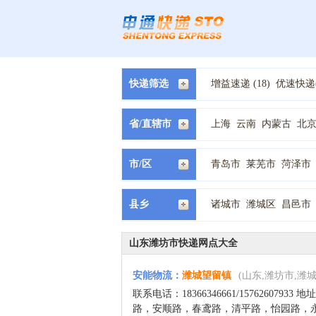
快递筛选
增益速递 (18)
优速快递(
中通快递(30)
国通快递(2
优速物流 (4)
佳吉快递 (
省/直辖市
上海
云南
内蒙古
北
甘肃
福建
西藏
贵州
市/区
青岛市
莱芜市
菏泽市
县乡
诸城市
潍城区
昌邑市
山东潍坊市快递网点大全
安能物流
：
潍城望留镇
(山东,潍坊市,潍城
联系电话：18366346661/15762607933
路，安顺路，春鸢路，清平路，怡园路，永安