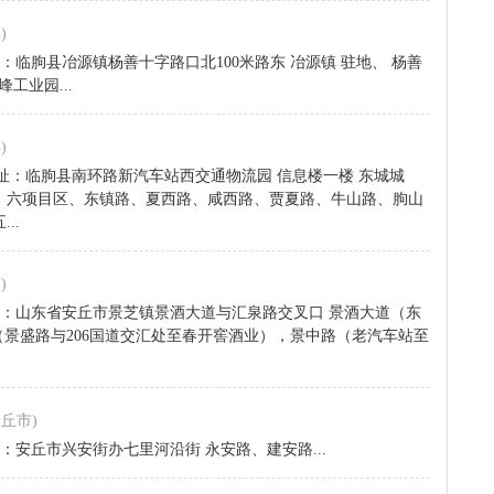
)
069 地址：临朐县冶源镇杨善十字路口北100米路东 冶源镇 驻地、 杨善
工业园...
)
616007 地址：临朐县南环路新汽车站西交通物流园 信息楼一楼 东城城
、六项目区、东镇路、夏西路、咸西路、贾夏路、牛山路、朐山
..
)
23600 地址：山东省安丘市景芝镇景酒大道与汇泉路交叉口 景酒大道（东
（景盛路与206国道交汇处至春开窖酒业），景中路（老汽车站至
安丘市)
715 地址：安丘市兴安街办七里河沿街 永安路、建安路...