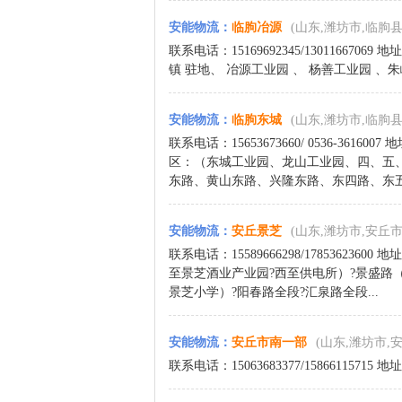
安能物流
：
临朐冶源
(山东,潍坊市,临朐县
联系电话：15169692345/13011667
镇 驻地、 冶源工业园 、 杨善工业园 、朱峰
安能物流
：
临朐东城
(山东,潍坊市,临朐县
联系电话：15653673660/ 0536-3
区：（东城工业园、龙山工业园、四、五
东路、黄山东路、兴隆东路、东四路、东五.
安能物流
：
安丘景芝
(山东,潍坊市,安丘市
联系电话：15589666298/178536
至景芝酒业产业园?西至供电所）?景盛路
景芝小学）?阳春路全段?汇泉路全段...
安能物流
：
安丘市南一部
(山东,潍坊市,
联系电话：15063683377/15866115