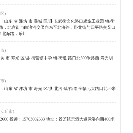
区)
97 地址：山东 省 潍坊 市 潍城 区/县 玄武街文化路口虞鑫工业园 镇/街
北海路，北宫街与白浪河交叉向东至北海路，卧龙街与四平路交叉口
海路，乐川...
市)
 潍坊 市 寿光 区/县 胡营镇中学 镇/街道 路口北300米路西 寿光胡
市)
88 地址：山东 省 潍坊 市 寿光 区/县 北洛 镇/街道 全幅元大路口北20米
,安丘市)
3002600 投诉：15763002633 地址：景芝镇景酒大道党委向西400米