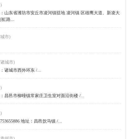
)
8998 地址：山东省潍坊市安丘市凌河镇驻地 凌河镇 区雄鹰大道、新凌大
路...
诸城市)
,诸城市)
地址：诸城市西外环东 /...
)
88 地址：昌邑市柳曈镇常家庄卫生室对面沿街楼 /...
)
15753655886 地址：昌邑饮马镇 /...
,青州市)