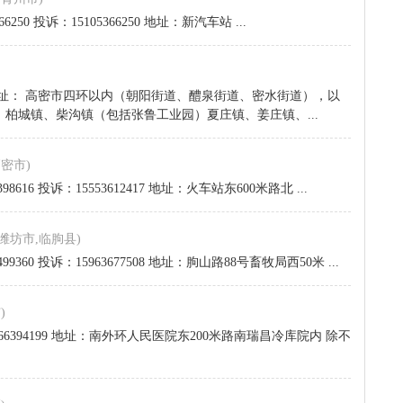
66250 投诉：15105366250 地址：新汽车站 ...
167178 地址： 高密市四环以内（朝阳街道、醴泉街道、密水街道），以
柏城镇、柴沟镇（包括张鲁工业园）夏庄镇、姜庄镇、...
高密市)
398616 投诉：15553612417 地址：火车站东600米路北 ...
,潍坊市,临朐县)
2499360 投诉：15963677508 地址：朐山路88号畜牧局西50米 ...
)
8366394199 地址：南外环人民医院东200米路南瑞昌冷库院内 除不