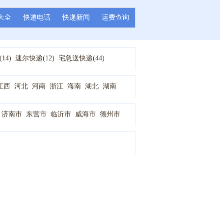
大全
快递电话
快递新闻
运费查询
14)
速尔快递(12)
宅急送快递(44)
20)
申通快递(4)
圆通快递(9)
EMS快递(1)
江西
河北
河南
浙江
海南
湖北
湖南
济南市
东营市
临沂市
威海市
德州市