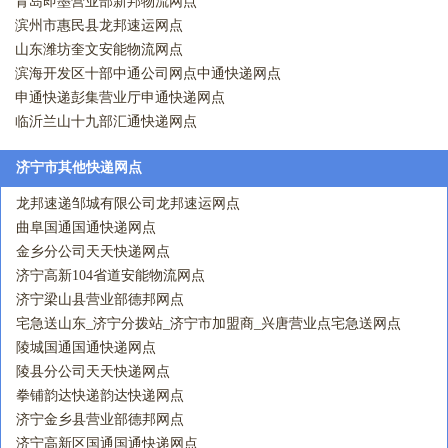
青岛即墨营业部新邦物流网点
滨州市惠民县龙邦速运网点
山东潍坊奎文安能物流网点
滨海开发区十部中通公司网点中通快递网点
申通快递彭集营业厅申通快递网点
临沂兰山十九部汇通快递网点
济宁市其他快递网点
龙邦速递邹城有限公司龙邦速运网点
曲阜国通国通快递网点
金乡分公司天天快递网点
济宁高新104省道安能物流网点
济宁梁山县营业部德邦网点
宅急送山东_济宁分拨站_济宁市加盟商_兴唐营业点宅急送网点
陵城国通国通快递网点
陵县分公司天天快递网点
拳铺韵达快递韵达快递网点
济宁金乡县营业部德邦网点
济宁高新区国通国通快递网点