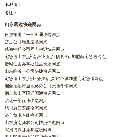
不派送：-
备注：-
山东周边快递网点
日照东港区一部汇通快递网点
莒县公司增益速递网点
威海中通公司网点中通快递网点
宅急送山东_济南营业所_平阴县B新加盟商宅急送网点
诸城佳吉办事处佳吉快递网点
山东临沂一公司快捷快递网点
宅急送山东_德州分拨站_新临邑县加盟商宅急送网点
烟台招远市金龙路分公司天地华宇网点
烟台莱山区国通国通快递网点
沾化一部优速快递网点
城阳夏庄安能物流网点
济宁黄屯安能物流网点
山东济南孙村公司快捷快递网点
滨州博兴县龙邦速运网点