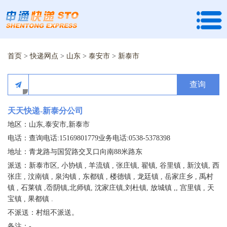
首页
>
快递网点
>
山东
>
泰安市
>
新泰市
查询
天天快递-新泰分公司
地区：山东,泰安市,新泰市
电话：查询电话:15169801779业务电话:0538-5378398
地址：青龙路与国贸路交叉口向南88米路东
派送：新泰市区, 小协镇 , 羊流镇 , 张庄镇, 翟镇, 谷里镇 , 新汶镇, 西
张庄 , 汶南镇 , 泉沟镇 , 东都镇 , 楼德镇 , 龙廷镇 , 岳家庄乡 , 禹村
镇 , 石莱镇 ,岙阴镇,北师镇, 沈家庄镇,刘杜镇, 放城镇 ,, 宫里镇 , 天
宝镇 , 果都镇 .
不派送：村组不派送。
备注：-