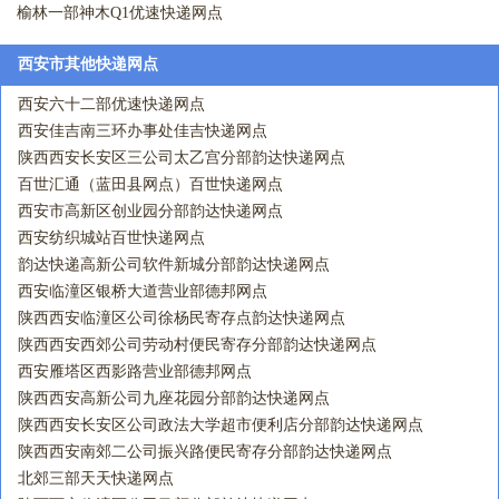
榆林一部神木Q1优速快递网点
西安市其他快递网点
西安六十二部优速快递网点
西安佳吉南三环办事处佳吉快递网点
陕西西安长安区三公司太乙宫分部韵达快递网点
百世汇通（蓝田县网点）百世快递网点
西安市高新区创业园分部韵达快递网点
西安纺织城站百世快递网点
韵达快递高新公司软件新城分部韵达快递网点
西安临潼区银桥大道营业部德邦网点
陕西西安临潼区公司徐杨民寄存点韵达快递网点
陕西西安西郊公司劳动村便民寄存分部韵达快递网点
西安雁塔区西影路营业部德邦网点
陕西西安高新公司九座花园分部韵达快递网点
陕西西安长安区公司政法大学超市便利店分部韵达快递网点
陕西西安南郊二公司振兴路便民寄存分部韵达快递网点
北郊三部天天快递网点