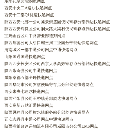
咸阳礼泉安能物流网点
西安未央二A速尔快递网点
西安十二部Q1优速快递网点
陕西西安北郊一公司旭景崇盛园便民寄存分部韵达快递网点
陕西西安阎良区公司润天路大梁村便民寄存点韵达快递网点
宝鸡金台区斗中路营业部德邦网点
陕西眉县公司大桥口霸王河工业园分部韵达快递网点
渭南城区一部中通公司网点中通快递网点
山阳国通国通快递网点
陕西西安长安区公司西京大学高效寄存点分部韵达快递网点
陕西永寿县公司申通快递网点
咸阳秦都五部全峰快递网点
陕西华阴市公司罗敷便民寄存点分部韵达快递网点
西安未央七速尔快递网点
陕西泾阳县公司王桥镇分部韵达快递网点
西安高新八站汇通快递网点
陕西凤翔县公司横水镇服务站分部韵达快递网点
延安志丹县中通公司网点中通快递网点
陕西省邮政速递物流有限公司咸阳市分公司EMS网点