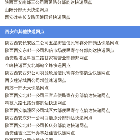
陕西西安南郊三公司西延路分部韵达快递网点
山阳分部天天快递网点
西安碑林长安路国通国通快递网点
西安市其他快递网点
陕西西安长安区二公司五星街道便民寄存分部韵达快递网点
陕西西安东郊一公司和信市场便民寄存分部韵达快递网点
西安雁塔区科技二路甘家寨营业部德邦网点
全峰快递西安北郊站全峰快递网点
陕西西安西郊公司羽源欣居便民寄存分部韵达快递网点
西安莲湖城西公司增益速递网点
南郊一部天天快递网点
陕西西安北郊一公司三官庙便民寄存分部韵达快递网点
科技六路七路分部韵达快递网点
陕西西安临潼区公司城区六部便民寄存点韵达快递网点
陕西西安东郊一公司白鹿原分部韵达快递网点
陕西西安北郊一公司长庆分部韵达快递网点
西安佳吉北三环办事处佳吉快递网点