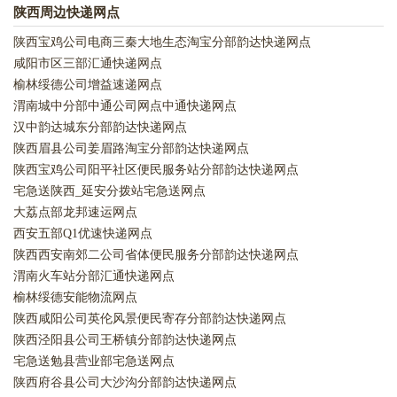
陕西周边快递网点
陕西宝鸡公司电商三秦大地生态淘宝分部韵达快递网点
咸阳市区三部汇通快递网点
榆林绥德公司增益速递网点
渭南城中分部中通公司网点中通快递网点
汉中韵达城东分部韵达快递网点
陕西眉县公司姜眉路淘宝分部韵达快递网点
陕西宝鸡公司阳平社区便民服务站分部韵达快递网点
宅急送陕西_延安分拨站宅急送网点
大荔点部龙邦速运网点
西安五部Q1优速快递网点
陕西西安南郊二公司省体便民服务分部韵达快递网点
渭南火车站分部汇通快递网点
榆林绥德安能物流网点
陕西咸阳公司英伦风景便民寄存分部韵达快递网点
陕西泾阳县公司王桥镇分部韵达快递网点
宅急送勉县营业部宅急送网点
陕西府谷县公司大沙沟分部韵达快递网点