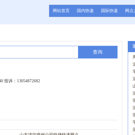
网站首页
国内快递
国际快递
网点
查询
40 投诉：13054872682
山东济宁兖州公司快捷快递网点