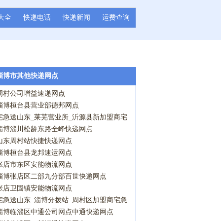
大全
快递电话
快递新闻
运费查询
淄博市其他快递网点
周村公司增益速递网点
淄博桓台县营业部德邦网点
宅急送山东_莱芜营业所_沂源县新加盟商宅
急送网点
淄博淄川松龄东路全峰快递网点
山东周村站快捷快递网点
淄博桓台县龙邦速运网点
张店市东区安能物流网点
淄博张店区二部九分部百世快递网点
张店卫固镇安能物流网点
宅急送山东_淄博分拨站_周村区加盟商宅急
送网点
淄博临淄区中通公司网点中通快递网点