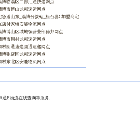
淄博临淄区二部汇通快递网点
淄博市博山龙邦速运网点
宅急送山东_淄博分拨站_桓台县C加盟商宅
急送网点
张店付家镇安能物流网点
淄博博山区域城镇营业部德邦网点
淄博市周村龙邦速运网点
周村圆通速递圆通速递网点
淄博张店区龙邦速运网点
周村东北区安能物流网点
通E物流在线查询等服务.